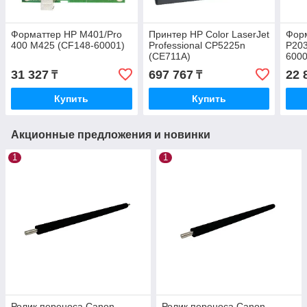
Форматтер HP M401/Pro
Принтер HP Color LaserJet
Фор
400 M425 (CF148-60001)
Professional CP5225n
P203
(CE711A)
6000
31 327
697 767
22 
₸
₸
Купить
Купить
Акционные предложения и новинки
1
1
Ролик переноса Canon
Ролик переноса Canon