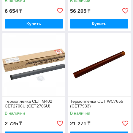
В наличии
В наличии
6 654
56 205
₸
₸
Купить
Купить
Термоплёнка CET M402
Термоплёнка CET WC7655
CET2706U (CET2706U)
(CET7933)
В наличии
В наличии
2 725
21 271
₸
₸