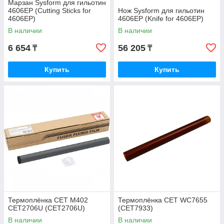
Марзан Sysform для гильотин
4606EP (Cutting Sticks for
Нож Sysform для гильотин
4606EP)
4606EP (Knife for 4606EP)
В наличии
В наличии
6 654
56 205
₸
₸
Купить
Купить
Термоплёнка CET M402
Термоплёнка CET WC7655
CET2706U (CET2706U)
(CET7933)
В наличии
В наличии