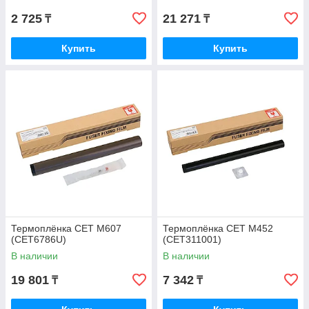
2 725
21 271
₸
₸
Купить
Купить
Термоплёнка CET M607
Термоплёнка CET M452
(CET6786U)
(CET311001)
В наличии
В наличии
19 801
7 342
₸
₸