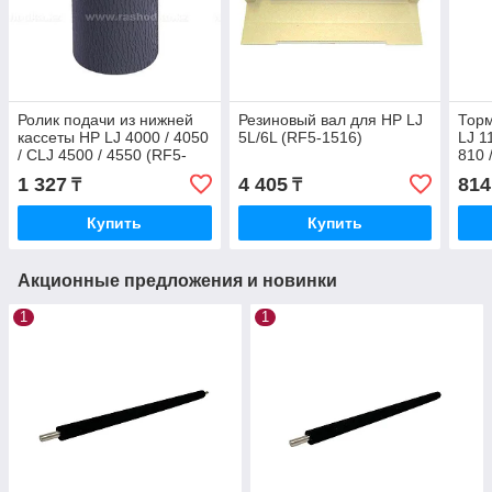
Ролик подачи из нижней
Резиновый вал для HP LJ
Тор
кассеты HP LJ 4000 / 4050
5L/6L (RF5-1516)
LJ 1
/ CLJ 4500 / 4550 (RF5-
810 
1885 / RF5-2490)
/ RF
1 327
4 405
814
₸
₸
Купить
Купить
Акционные предложения и новинки
1
1