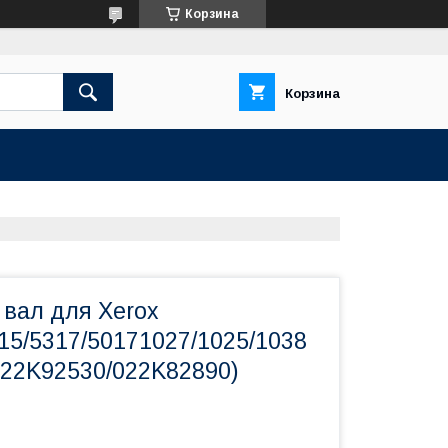
Корзина
Корзина
вал для Xerox
15/5317/50171027/1025/1038
022K92530/022K82890)