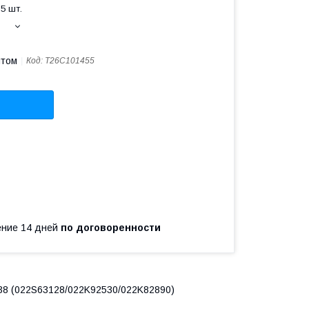
5 шт.
птом
Код:
T26C101455
чение 14 дней
по договоренности
38 (022S63128/022K92530/022K82890)