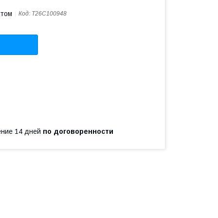
птом
Код:
T26C100948
чение 14 дней
по договоренности