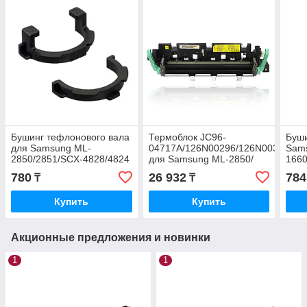
Бушинг тефлонового вала
Термоблок JC96-
Буши
для Samsung ML-
04717A/126N00296/126N00323
Sam
2850/2851/SCX-4828/4824
для Samsung ML-2850/
1660
Ph3250/WC-3210/3220
2851/ Phaser3250
3400
780
26 932
784
₸
₸
(JC61-02334A/JC61-
0378
02335A)
Купить
Купить
Акционные предложения и новинки
1
1