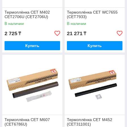
Термоплёнка CET M402
Термоплёнка CET WC7655
CET2706U (CET2706U)
(CET7933)
В наличии
В наличии
2 725
21 271
₸
₸
Купить
Купить
Термоплёнка CET M607
Термоплёнка CET M452
(CET6786U)
(CET311001)