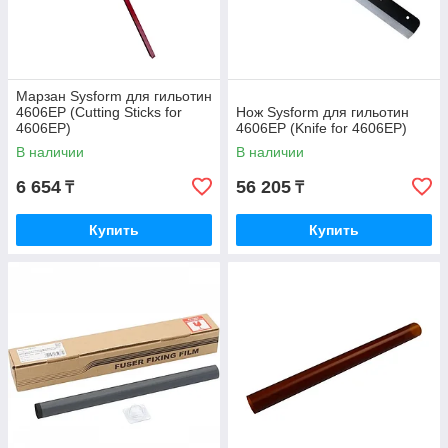
Марзан Sysform для гильотин
4606EP (Cutting Sticks for
Нож Sysform для гильотин
4606EP)
4606EP (Knife for 4606EP)
В наличии
В наличии
6 654
56 205
₸
₸
Купить
Купить