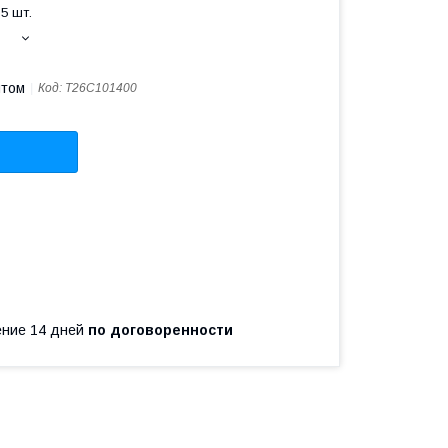
5 шт.
птом
Код:
T26C101400
чение 14 дней
по договоренности