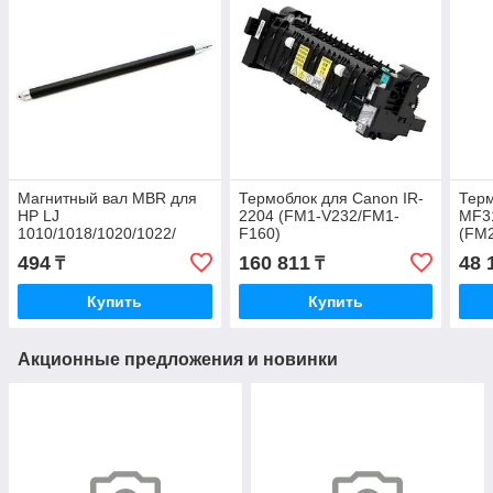
Магнитный вал MBR для
Термоблок для Canon IR-
Терм
HP LJ
2204 (FM1-V232/FM1-
MF3
1010/1018/1020/1022/
F160)
(FM2
3020/3030/3050/3052/3055/Canon
494
160 811
48 
₸
₸
MF-4018/4120/4140/4150/
Купить
Купить
Акционные предложения и новинки