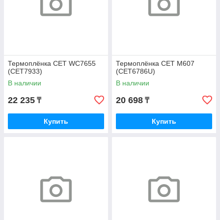
Термоплёнка CET WC7655
Термоплёнка CET M607
(CET7933)
(CET6786U)
В наличии
В наличии
22 235
20 698
₸
₸
Купить
Купить