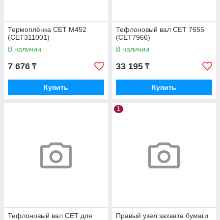
Термоплёнка CET M452
Тефлоновый вал CET 7655
(CET311001)
(CET7966)
В наличии
В наличии
7 676
33 195
₸
₸
Купить
Купить
1
Тефлоновый вал CET для
Правый узел захвата бумаги