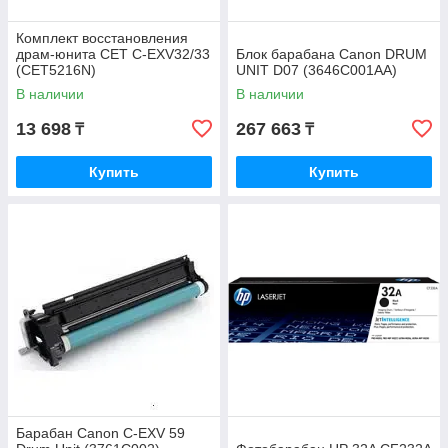
Комплект восстановления
драм-юнита CET C-EXV32/33
Блок барабана Canon DRUM
(CET5216N)
UNIT D07 (3646C001AA)
В наличии
В наличии
13 698
267 663
₸
₸
Купить
Купить
Барабан Canon C-EXV 59