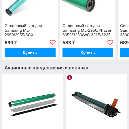
Селеновый вал для
Селеновый вал для
Селе
Samsung ML-
Samsung ML-2950/Phaser
Sam
2950/2955/SCX-
3052/3260/WC 3215/3225
3330
4727/4728/4729/Xerox
(MLT-D103) DUC
(шес
690
583
689
₸
₸
Phaser 3052/3260/WC
Gre
3215/3225 (MLT-D103)
Купить
Купить
Акционные предложения и новинки
1