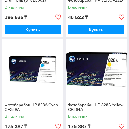
Drum Unit (3761C002)
Фотобарабан HP 32A CF232A
В наличии
В наличии
186 635
46 523
₸
₸
Купить
Купить
Фотобарабан HP 828A Cyan
Фотобарабан HP 828A Yellow
CF359A
CF364A
В наличии
В наличии
175 387
175 387
₸
₸