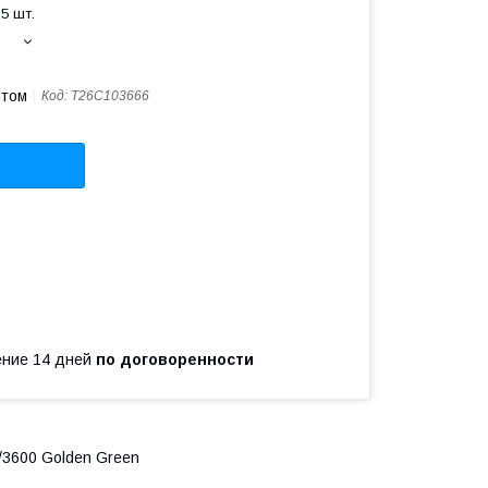
5 шт.
птом
Код:
T26C103666
чение 14 дней
по договоренности
/3600 Golden Green