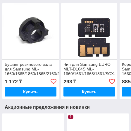
Бушинг резинового вала
Чип для Samsung EURO
Кор
для Samsung ML-
MLT-D104S ML-
Sam
1660/1665/1860/1865/2160/2165/SCX-
1660/1661/1665/1861/SCX-
1660
3200/3205/3400/3405
3200/3205 (1.5K)
3200
1 172
293
885
₸
₸
(JC61-03756A) 2 шт
D10
Купить
Купить
Акционные предложения и новинки
1