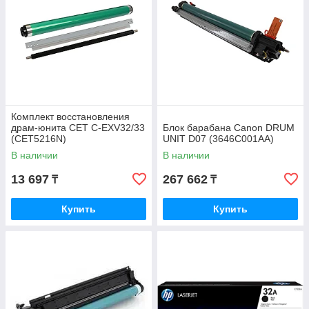
Комплект восстановления
драм-юнита CET C-EXV32/33
Блок барабана Canon DRUM
(CET5216N)
UNIT D07 (3646C001AA)
В наличии
В наличии
13 697
267 662
₸
₸
Купить
Купить