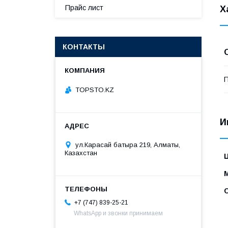
Прайс лист
Х
КОНТАКТЫ
П
TOPSTO.KZ
И
ул.Карасай батыра 219, Алматы,
Казахстан
+7 (747) 839-25-21
WhatsApp и звонки принимаем