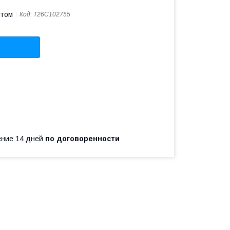
птом
Код:
T26C102755
чение 14 дней
по договоренности