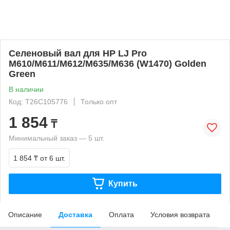
Селеновый вал для HP LJ Pro
М610/M611/M612/M635/M636 (W1470) Golden
Green
В наличии
Код: T26C105776
Только опт
1 854
₸
Минимальный заказ — 5 шт.
1 854 ₸
от 6 шт.
Купить
Описание
Доставка
Оплата
Условия возврата