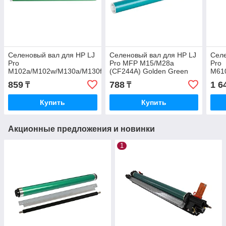
Селеновый вал для HP LJ
Селеновый вал для HP LJ
Селе
Pro
Pro MFP M15/M28a
Pro
M102a/M102w/M130a/M130fw/M130nw
(CF244A) Golden Green
М61
(CF219A) Golden Green
(W1
859
788
1 6
₸
₸
Купить
Купить
Акционные предложения и новинки
1