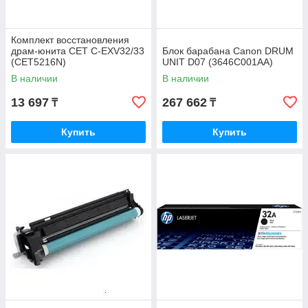
Комплект восстановления
драм-юнита CET C-EXV32/33
Блок барабана Canon DRUM
(CET5216N)
UNIT D07 (3646C001AA)
В наличии
В наличии
13 697
267 662
₸
₸
Купить
Купить