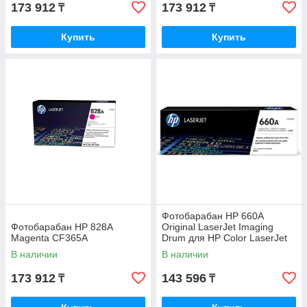
173 912
173 912
₸
₸
Купить
Купить
Фотобарабан HP 660A
Фотобарабан HP 828A
Original LaserJet Imaging
Magenta CF365A
Drum для HP Color LaserJet
M751 W2004A
В наличии
В наличии
173 912
143 596
₸
₸