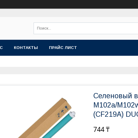
АС
КОНТАКТЫ
ПРАЙС ЛИСТ
Селеновый в
M102a/M102
(CF219A) DU
744 ₸