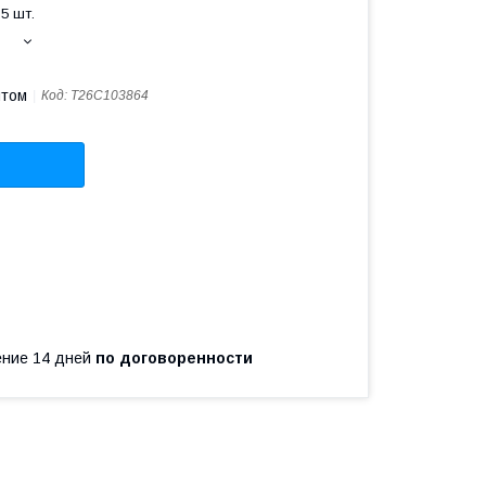
5 шт.
птом
Код:
T26C103864
чение 14 дней
по договоренности