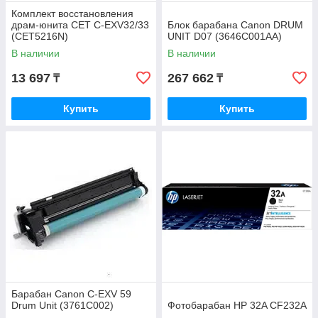
Комплект восстановления
драм-юнита CET C-EXV32/33
Блок барабана Canon DRUM
(CET5216N)
UNIT D07 (3646C001AA)
В наличии
В наличии
13 697
267 662
₸
₸
Купить
Купить
Барабан Canon C-EXV 59
Drum Unit (3761C002)
Фотобарабан HP 32A CF232A