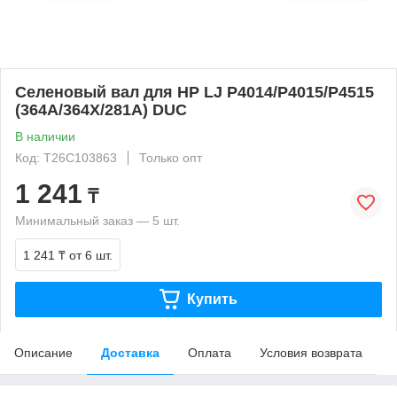
Селеновый вал для HP LJ P4014/P4015/P4515
(364A/364X/281A) DUC
В наличии
Код: T26C103863
Только опт
1 241
₸
Минимальный заказ — 5 шт.
1 241 ₸
от 6 шт.
Купить
Описание
Доставка
Оплата
Условия возврата