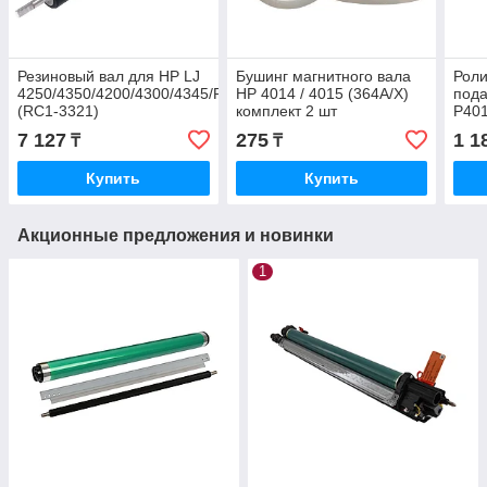
Резиновый вал для HP LJ
Бушинг магнитного вала
Роли
4250/4350/4200/4300/4345/P4014/P4015/P4515
HP 4014 / 4015 (364A/X)
пода
(RC1-3321)
комплект 2 шт
P401
(RL1
7 127
275
1 1
₸
₸
Купить
Купить
Акционные предложения и новинки
1