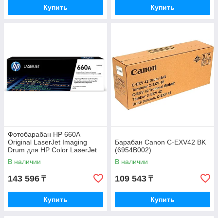
Купить
Купить
Фотобарабан HP 660A
Original LaserJet Imaging
Барабан Canon C-EXV42 BK
Drum для HP Color LaserJet
(6954B002)
M751 W2004A
В наличии
В наличии
143 596
109 543
₸
₸
Купить
Купить