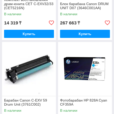
драм-юнита CET C-EXV32/33
Блок барабана Canon DRUM
(CET5216N)
UNIT D07 (3646C001AA)
В наличии
В наличии
14 319
267 663
₸
₸
Купить
Купить
Барабан Canon C-EXV 59
Фотобарабан HP 828A Cyan
Drum Unit (3761C002)
CF359A
В наличии
В наличии