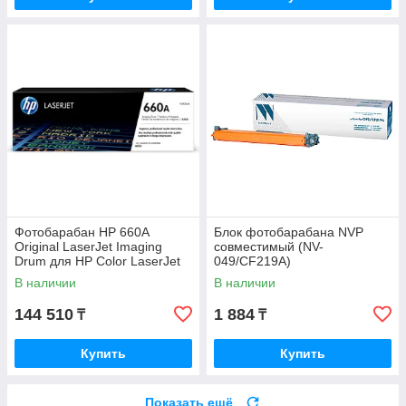
Фотобарабан HP 660A
Блок фотобарабана NVP
Original LaserJet Imaging
совместимый (NV-
Drum для HP Color LaserJet
049/CF219A)
M751 W2004A
В наличии
В наличии
144 510
1 884
₸
₸
Купить
Купить
Показать ещё