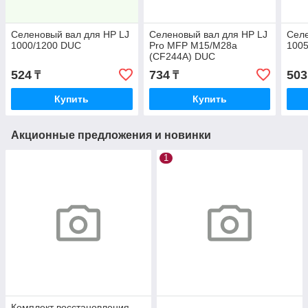
Селеновый вал для HP LJ
Селеновый вал для HP LJ
Селе
1000/1200 DUC
Pro MFP M15/M28a
100
(CF244A) DUC
524
734
503
₸
₸
Купить
Купить
Акционные предложения и новинки
1
Комплект восстановления