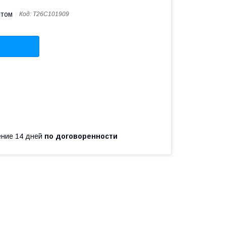
птом
Код:
T26C101909
чение 14 дней
по договоренности