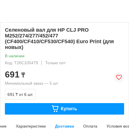
Селеновый вал для HP CLJ PRO
M252/274/277/452/477
(CF400/CF410/CF530/CF540) Euro Print (для
новых)
В наличии
Код: T26C105479
Только опт
691
₸
Минимальный заказ — 5 шт.
691 ₸
от 6 шт.
Купить
ние
Характеристики
Доставка
Оплата
Условия во