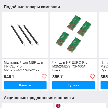
Подобные товары компании
Магнитный вал MBR для
Чип для HP EURO Pro
Чип 
HP CLJ Pro
M252/M277 (CF400A)
M25
M252/274/277/452/477
Black
Cya
(CF400/CF410) (Developer
946
355
355
₸
₸
roller) for original
Купить
Купить
Акционные предложения и новинки
1