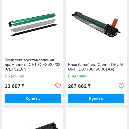
Комплект восстановления
драм-юнита CET C-EXV32/33
Блок барабана Canon DRUM
(CET5216N)
UNIT D07 (3646C001AA)
В наличии
В наличии
13 697
267 662
₸
₸
Купить
Купить