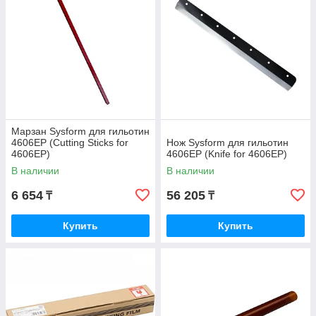
Марзан Sysform для гильотин
4606EP (Cutting Sticks for
Нож Sysform для гильотин
4606EP)
4606EP (Knife for 4606EP)
В наличии
В наличии
6 654
56 205
₸
₸
Купить
Купить