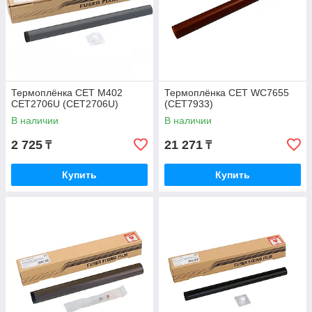
Термоплёнка CET M402
Термоплёнка CET WC7655
CET2706U (CET2706U)
(CET7933)
В наличии
В наличии
2 725
21 271
₸
₸
Купить
Купить