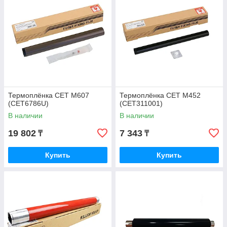
Термоплёнка CET M607
Термоплёнка CET M452
(CET6786U)
(CET311001)
В наличии
В наличии
19 802
7 343
₸
₸
Купить
Купить