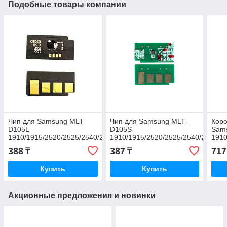
Подобные товары компании
Чип для Samsung MLT-
Чип для Samsung MLT-
Кор
D105L
D105S
Sam
1910/1915/2520/2525/2540/2580/SCX-
1910/1915/2520/2525/2540/2580/S
1910
4600/4606/4623 (2.5K)
4600/4606/4623 (1K)
4600
388
387
717
₸
₸
314
3210
Купить
Купить
Акционные предложения и новинки