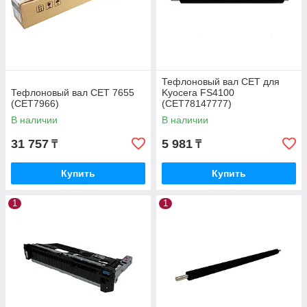
Тефлоновый вал CET для
Тефлоновый вал CET 7655
Kyocera FS4100
(CET7966)
(CET78147777)
В наличии
В наличии
31 757
5 981
₸
₸
Купить
Купить
1
1