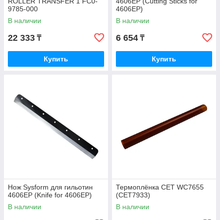
ROLLER TRANSFER 1 FC0-
4606EP (Cutting Sticks for
9785-000
4606EP)
В наличии
В наличии
22 333
6 654
₸
₸
Купить
Купить
Нож Sysform для гильотин
Термоплёнка CET WC7655
4606EP (Knife for 4606EP)
(CET7933)
В наличии
В наличии