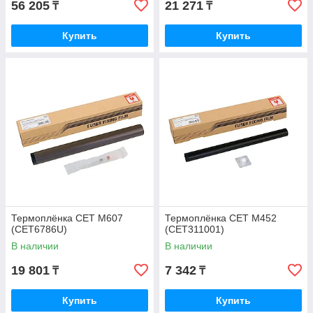
56 205
21 271
₸
₸
Купить
Купить
Термоплёнка CET M607
Термоплёнка CET M452
(CET6786U)
(CET311001)
В наличии
В наличии
19 801
7 342
₸
₸
Купить
Купить