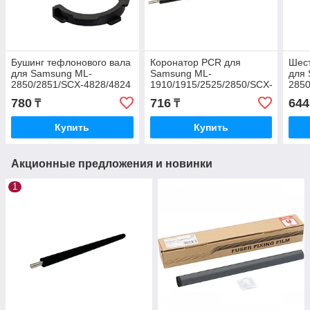
Бушинг тефлонового вала
Коронатор PCR для
Шест
для Samsung ML-
Samsung ML-
для
2850/2851/SCX-4828/4824
1910/1915/2525/2850/SCX-
2850
Ph3250/WC-3210/3220
4600/4824/4828/Phaser
4824
780
716
644
₸
₸
(JC61-02334A/JC61-
3140/3250/WC
3250
02335A)
3210/3220/Phaser
Купить
Купить
Акционные предложения и новинки
1