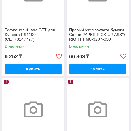
Тефлоновый вал CET для
Правый узел захвата бумаги
Kyocera FS4100
Canon PAPER PICK-UP ASS'Y
(CET78147777)
RIGHT FM0-3207-030
В наличии
В наличии
6 252
66 863
₸
₸
Купить
Купить
1
1