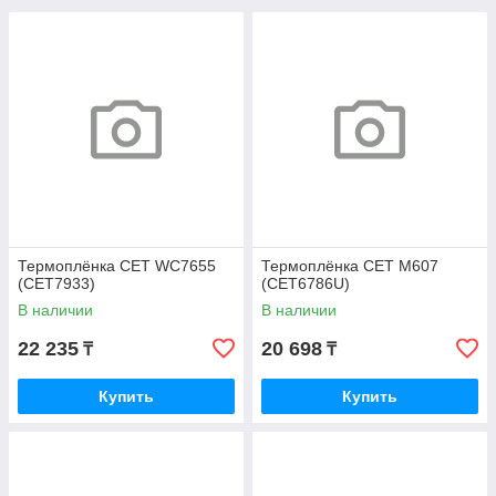
Термоплёнка CET WC7655
Термоплёнка CET M607
(CET7933)
(CET6786U)
В наличии
В наличии
22 235
20 698
₸
₸
Купить
Купить