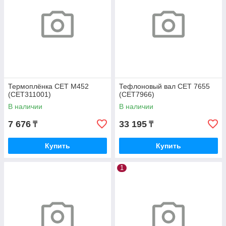
Термоплёнка CET M452
Тефлоновый вал CET 7655
(CET311001)
(CET7966)
В наличии
В наличии
7 676
33 195
₸
₸
Купить
Купить
1