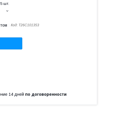
5 шт.
птом
Код:
T26C101353
чение 14 дней
по договоренности