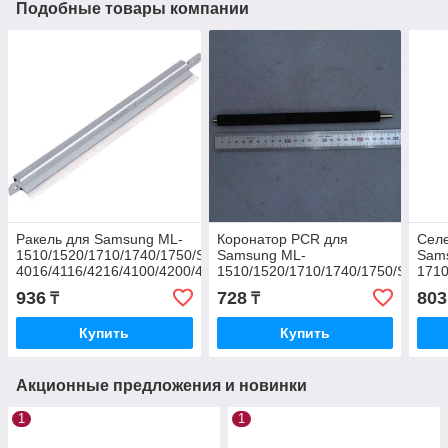
Подобные товары компании
Ракель для Samsung ML-
Коронатор PCR для
Селе
1510/1520/1710/1740/1750/SCX-
Samsung ML-
Sam
4016/4116/4216/4100/4200/430/Xerox
1510/1520/1710/1740/1750/SCX-
1710
P3120/3130/WC3119
4016/4116/4216/4100/4200/4300/Ph
4016
936
728
803
₸
₸
Phas
3116
Купить
Купить
Акционные предложения и новинки
1
1