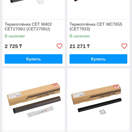
Термоплёнка CET M402
Термоплёнка CET WC7655
CET2706U (CET2706U)
(CET7933)
В наличии
В наличии
2 725
21 271
₸
₸
Купить
Купить