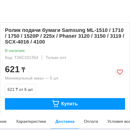
Ролик подачи бумаги Samsung ML-1510 / 1710
/ 1750 / 1520P / 225х / Phaser 3120 / 3150 / 3119 /
SCX-4016 / 4100
В наличии
Код: T26C101354
Только опт
621
₸
Минимальный заказ — 5 шт.
621 ₸
от 6 шт.
Купить
ние
Характеристики
Доставка
Оплата
Условия во