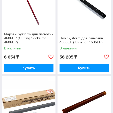
Марзан Sysform для гильотин
4606EP (Cutting Sticks for
Нож Sysform для гильотин
4606EP)
4606EP (Knife for 4606EP)
В наличии
В наличии
6 654
56 205
₸
₸
Купить
Купить