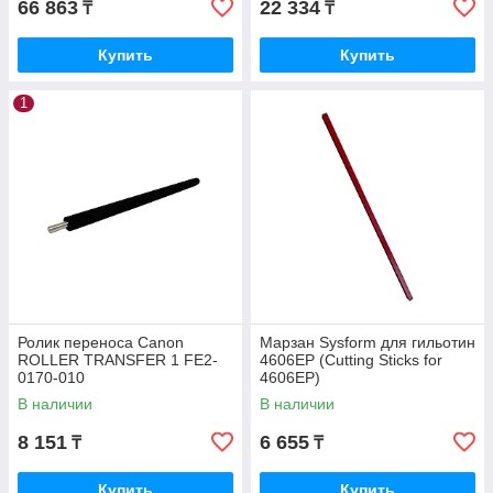
66 863
22 334
₸
₸
Купить
Купить
1
Ролик переноса Canon
Марзан Sysform для гильотин
ROLLER TRANSFER 1 FE2-
4606EP (Cutting Sticks for
0170-010
4606EP)
В наличии
В наличии
8 151
6 655
₸
₸
Купить
Купить