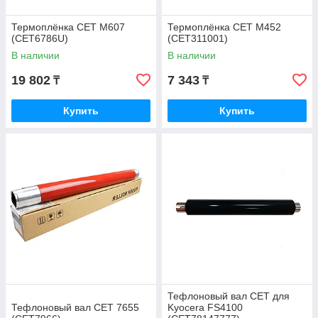
Термоплёнка CET M607
Термоплёнка CET M452
(CET6786U)
(CET311001)
В наличии
В наличии
19 802
7 343
₸
₸
Купить
Купить
Тефлоновый вал CET для
Тефлоновый вал CET 7655
Kyocera FS4100