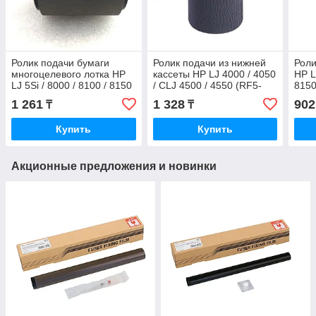
Ролик подачи бумаги
Ролик подачи из нижней
Роли
многоцелевого лотка HP
кассеты HP LJ 4000 / 4050
HP L
LJ 5Si / 8000 / 8100 / 8150
/ CLJ 4500 / 4550 (RF5-
8150
/ CP660 / Color 8500 (RB1-
1885 / RF5-2490)
(RF5
1 261
1 328
902
₸
₸
6730)
Купить
Купить
Акционные предложения и новинки