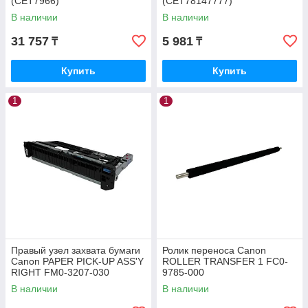
(CET7966)
(CET78147777)
В наличии
В наличии
31 757
5 981
₸
₸
Купить
Купить
1
1
Правый узел захвата бумаги
Ролик переноса Canon
Canon PAPER PICK-UP ASS'Y
ROLLER TRANSFER 1 FC0-
RIGHT FM0-3207-030
9785-000
В наличии
В наличии