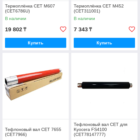
Термоплёнка CET M607
Термоплёнка CET M452
(CET6786U)
(CET311001)
В наличии
В наличии
19 802
7 343
₸
₸
Купить
Купить
Тефлоновый вал CET для
Тефлоновый вал CET 7655
Kyocera FS4100
(CET7966)
(CET78147777)