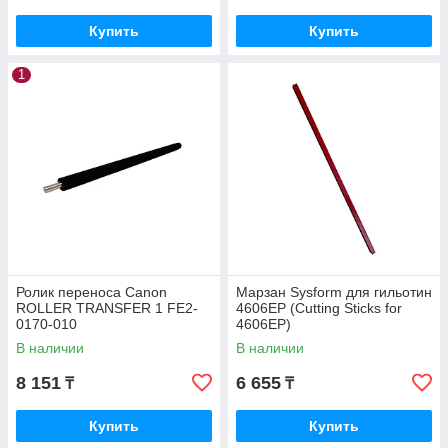
Купить
Купить
1
Ролик переноса Canon
Марзан Sysform для гильотин
ROLLER TRANSFER 1 FE2-
4606EP (Cutting Sticks for
0170-010
4606EP)
В наличии
В наличии
8 151
6 655
₸
₸
Купить
Купить