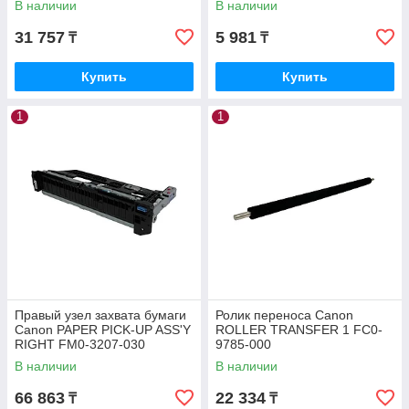
В наличии
В наличии
31 757
5 981
₸
₸
Купить
Купить
1
1
Правый узел захвата бумаги
Ролик переноса Canon
Canon PAPER PICK-UP ASS'Y
ROLLER TRANSFER 1 FC0-
RIGHT FM0-3207-030
9785-000
В наличии
В наличии
66 863
22 334
₸
₸