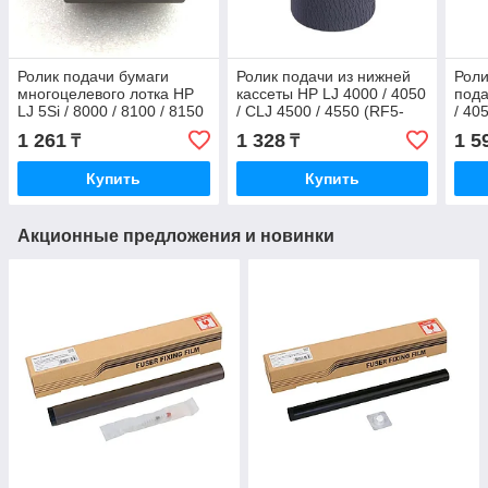
Ролик подачи бумаги
Ролик подачи из нижней
Роли
многоцелевого лотка HP
кассеты HP LJ 4000 / 4050
пода
LJ 5Si / 8000 / 8100 / 8150
/ CLJ 4500 / 4550 (RF5-
/ 40
/ CP660 / Color 8500 (RB1-
1885 / RF5-2490)
4600
1 261
1 328
1 5
₸
₸
6730)
(RG5
Купить
Купить
Акционные предложения и новинки