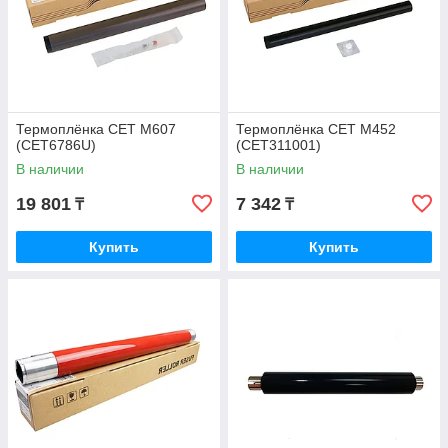
Термоплёнка CET M607
Термоплёнка CET M452
(CET6786U)
(CET311001)
В наличии
В наличии
19 801
7 342
₸
₸
Купить
Купить