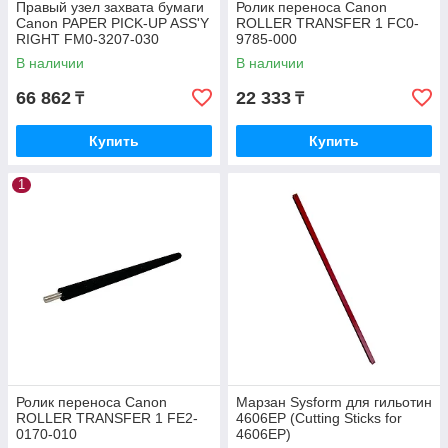
Правый узел захвата бумаги
Ролик переноса Canon
Canon PAPER PICK-UP ASS'Y
ROLLER TRANSFER 1 FC0-
RIGHT FM0-3207-030
9785-000
В наличии
В наличии
66 862
22 333
₸
₸
Купить
Купить
1
Ролик переноса Canon
Марзан Sysform для гильотин
ROLLER TRANSFER 1 FE2-
4606EP (Cutting Sticks for
0170-010
4606EP)