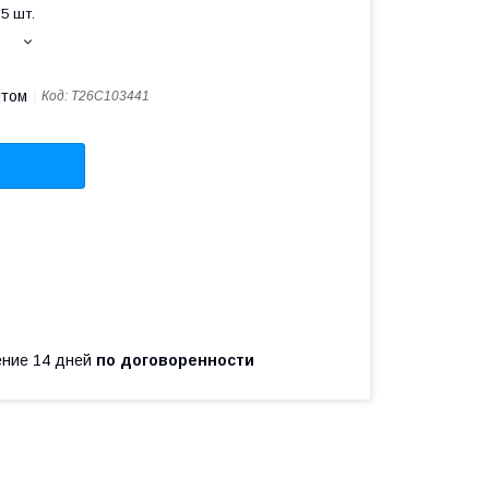
5 шт.
птом
Код:
T26C103441
чение 14 дней
по договоренности