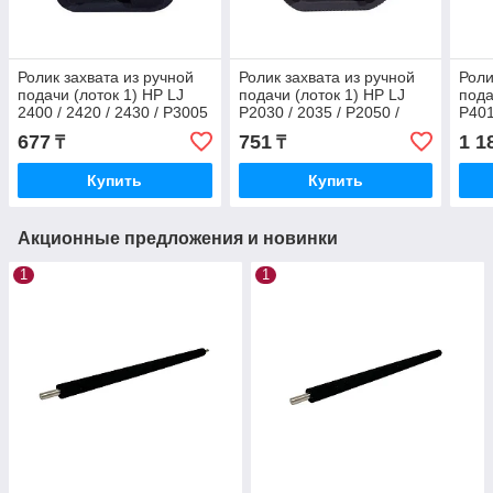
Ролик захвата из ручной
Ролик захвата из ручной
Роли
подачи (лоток 1) HP LJ
подачи (лоток 1) HP LJ
пода
2400 / 2420 / 2430 / P3005
P2030 / 2035 / P2050 /
P401
/ M3027 / M3035 (RL1-
P2055 (RL1-2120)
(RL1
677
751
1 1
₸
₸
0568 /
Купить
Купить
Акционные предложения и новинки
1
1