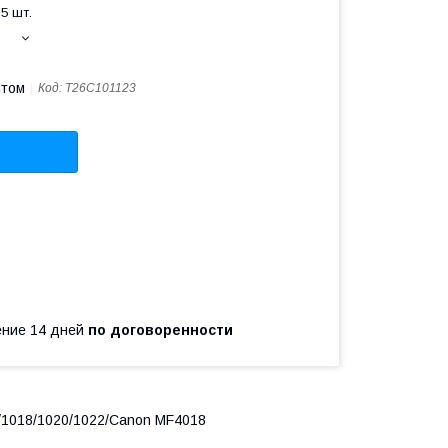
5 шт.
птом
Код:
T26C101123
чение 14 дней
по договоренности
5/1018/1020/1022/Canon MF4018