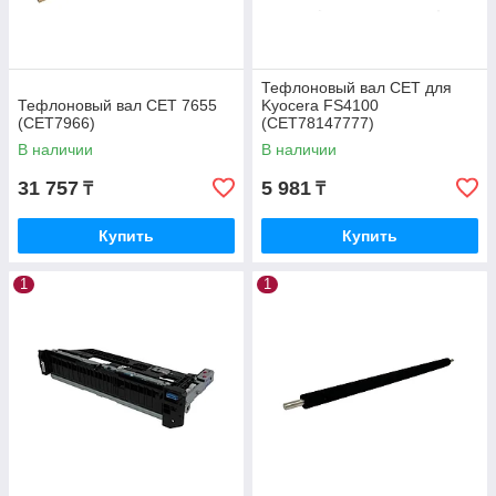
Тефлоновый вал CET для
Тефлоновый вал CET 7655
Kyocera FS4100
(CET7966)
(CET78147777)
В наличии
В наличии
31 757
5 981
₸
₸
Купить
Купить
1
1