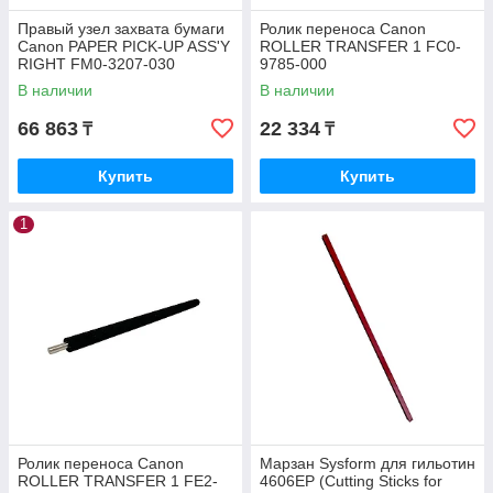
Правый узел захвата бумаги
Ролик переноса Canon
Canon PAPER PICK-UP ASS'Y
ROLLER TRANSFER 1 FC0-
RIGHT FM0-3207-030
9785-000
В наличии
В наличии
66 863
22 334
₸
₸
Купить
Купить
1
Ролик переноса Canon
Марзан Sysform для гильотин
ROLLER TRANSFER 1 FE2-
4606EP (Cutting Sticks for