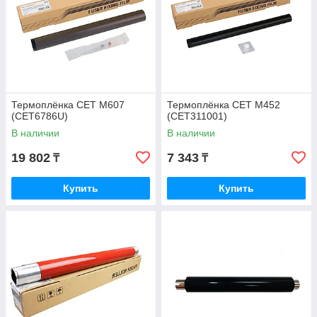
Термоплёнка CET M607
Термоплёнка CET M452
(CET6786U)
(CET311001)
В наличии
В наличии
19 802
7 343
₸
₸
Купить
Купить