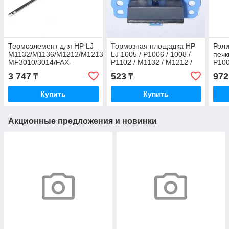
Термоэлемент для HP LJ
Тормозная площадка HP
Роли
M1132/M1136/M1212/M1213/M1214/M1216/M1217/Canon
LJ 1005 / P1006 / 1008 /
печк
MF3010/3014/FAX-
P1102 / M1132 / M1212 /
P100
L170/L150
M1213 / M1214 / M1216 /
/ P1
3 747
523
972
₸
₸
M1217
Купить
Купить
Акционные предложения и новинки