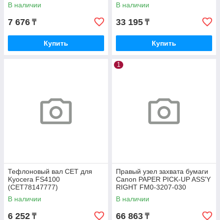
В наличии
В наличии
7 676
33 195
₸
₸
Купить
Купить
1
Тефлоновый вал CET для
Правый узел захвата бумаги
Kyocera FS4100
Canon PAPER PICK-UP ASS'Y
(CET78147777)
RIGHT FM0-3207-030
В наличии
В наличии
6 252
66 863
₸
₸