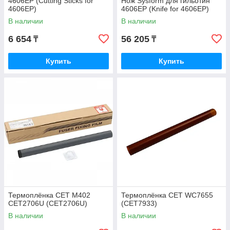
4606EP (Cutting Sticks for
Нож Sysform для гильотин
4606EP)
4606EP (Knife for 4606EP)
В наличии
В наличии
6 654
56 205
₸
₸
Купить
Купить
Термоплёнка CET M402
Термоплёнка CET WC7655
CET2706U (CET2706U)
(CET7933)
В наличии
В наличии