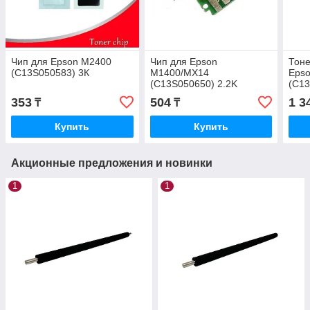
Чип для Epson M2400
Чип для Epson
Тоне
(C13S050583) 3К
M1400/MX14
Eps
(C13S050650) 2.2K
(C1
353
504
1 3
₸
₸
Купить
Купить
Акционные предложения и новинки
1
1