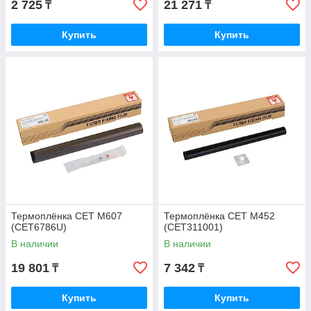
2 725
21 271
₸
₸
Купить
Купить
Термоплёнка CET M607
Термоплёнка CET M452
(CET6786U)
(CET311001)
В наличии
В наличии
19 801
7 342
₸
₸
Купить
Купить