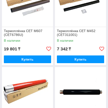
Термоплёнка CET M607
Термоплёнка CET M452
(CET6786U)
(CET311001)
В наличии
В наличии
19 801
7 342
₸
₸
Купить
Купить