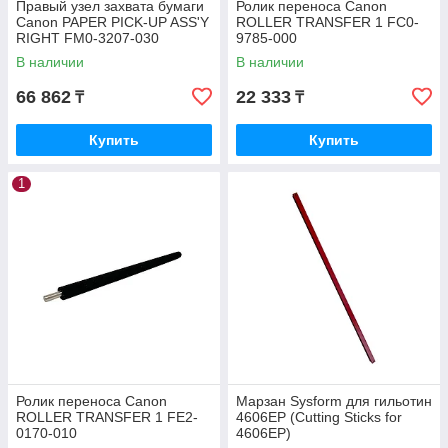
Правый узел захвата бумаги
Ролик переноса Canon
Canon PAPER PICK-UP ASS'Y
ROLLER TRANSFER 1 FC0-
RIGHT FM0-3207-030
9785-000
В наличии
В наличии
66 862
22 333
₸
₸
Купить
Купить
1
Ролик переноса Canon
Марзан Sysform для гильотин
ROLLER TRANSFER 1 FE2-
4606EP (Cutting Sticks for
0170-010
4606EP)