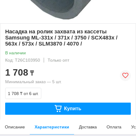
Насадка на ролик захвата из кассеты
Samsung ML-331x / 371x / 3750 / SCX483x /
563x / 573x / SLM3870 / 4070 /
В наличии
Код: T26C103950
Только опт
1 708
₸
Минимальный заказ — 5 шт.
1 708 ₸
от 6 шт.
Купить
Описание
Характеристики
Доставка
Оплата
Ус