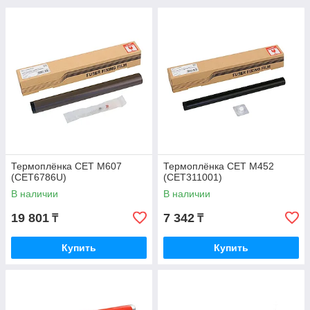
Термоплёнка CET M607
Термоплёнка CET M452
(CET6786U)
(CET311001)
В наличии
В наличии
19 801
7 342
₸
₸
Купить
Купить