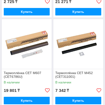
2 725
21 271
₸
₸
Купить
Купить
Термоплёнка CET M607
Термоплёнка CET M452
(CET6786U)
(CET311001)
В наличии
В наличии
19 801
7 342
₸
₸
Купить
Купить