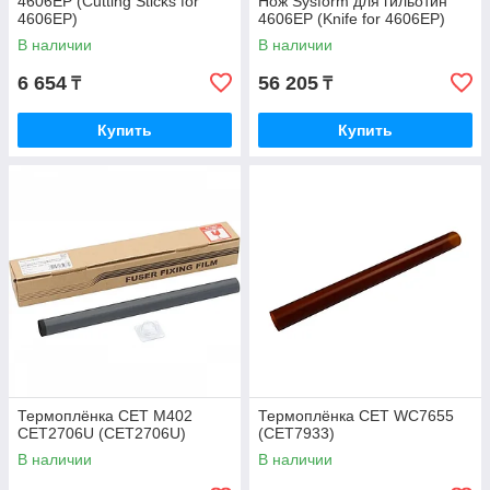
4606EP (Cutting Sticks for
Нож Sysform для гильотин
4606EP)
4606EP (Knife for 4606EP)
В наличии
В наличии
6 654
56 205
₸
₸
Купить
Купить
Термоплёнка CET M402
Термоплёнка CET WC7655
CET2706U (CET2706U)
(CET7933)
В наличии
В наличии