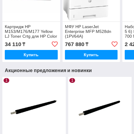
Картридж HP
МФУ HP LaserJet
Набо
M153/M176/M177 Yellow
Enterprise MFP M528dn
5 6)
LJ Toner Crtg для HP Color
(1PV64A)
700 
LaserJet Pro MFP M176n &
M75
34 110
767 880
2 4
₸
₸
177 fw CF352A
Купить
Купить
Акционные предложения и новинки
1
1