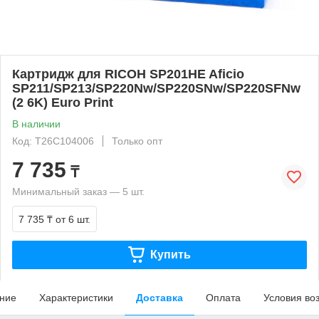
Картридж для RICOH SP201HE Aficio
SP211/SP213/SP220Nw/SP220SNw/SP220SFNw
(2 6K) Euro Print
В наличии
Код: T26C104006
Только опт
7 735
₸
Минимальный заказ — 5 шт.
7 735 ₸
от 6 шт.
Купить
ние
Характеристики
Доставка
Оплата
Условия во