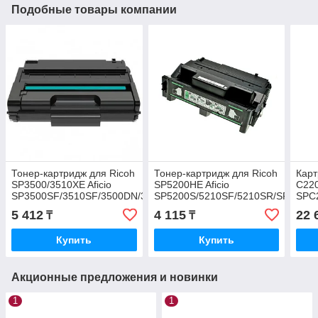
Подобные товары компании
Тонер-картридж для Ricoh
Тонер-картридж для Ricoh
Карт
SP3500/3510XE Aficio
SP5200HE Aficio
C220
SP3500SF/3510SF/3500DN/3510DN
SP5200S/5210SF/5210SR/SP5200
SPC
(6.4K) Euro Print
(25K) Euro Print
(2K)
5 412
4 115
22 
₸
₸
Купить
Купить
Акционные предложения и новинки
1
1