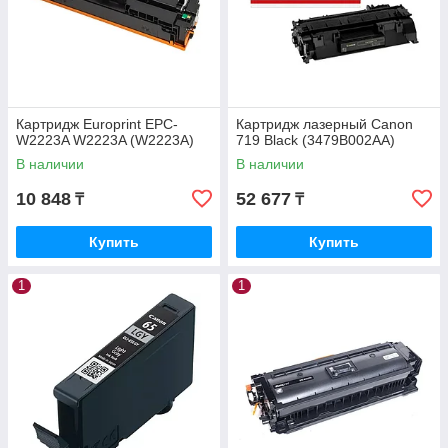
Картридж Europrint EPC-
Картридж лазерный Canon
W2223A W2223A (W2223A)
719 Black (3479B002AA)
В наличии
В наличии
10 848
52 677
₸
₸
Купить
Купить
1
1