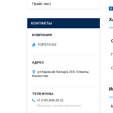
Прайс лист
Х
КОНТАКТЫ
TOPSTO.KZ
П
С
ул.Карасай батыра 219, Алматы,
Казахстан
И
+7 (747) 839-25-21
WhatsApp и звонки принимаем