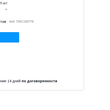
5 шт.
птом
Код:
T26C100776
чение 14 дней
по договоренности