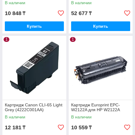
В наличии
В наличии
10 848
52 677
₸
₸
Купить
Купить
1
1
Картридж Canon CLI-65 Light
Картридж Europrint EPC-
Grey (4222C001AA)
W2122A для HP W2122A
В наличии
В наличии
12 181
10 559
₸
₸