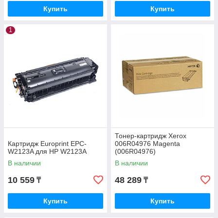
Купить
Купить
1
Тонер-картридж Xerox
Картридж Europrint EPC-
006R04976 Magenta
W2123A для HP W2123A
(006R04976)
В наличии
В наличии
10 559
48 289
₸
₸
Купить
Купить