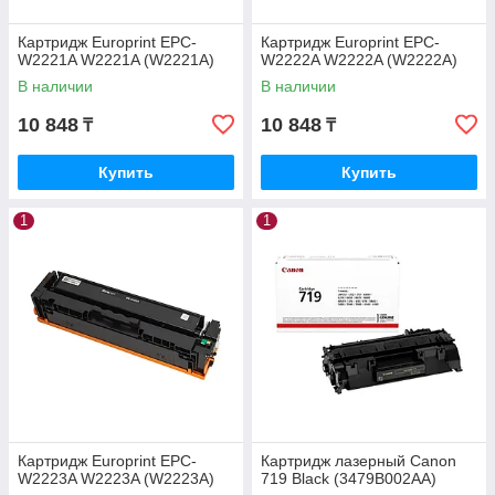
Картридж Europrint EPC-
Картридж Europrint EPC-
W2221A W2221A (W2221A)
W2222A W2222A (W2222A)
В наличии
В наличии
10 848
10 848
₸
₸
Купить
Купить
1
1
Картридж Europrint EPC-
Картридж лазерный Canon
W2223A W2223A (W2223A)
719 Black (3479B002AA)