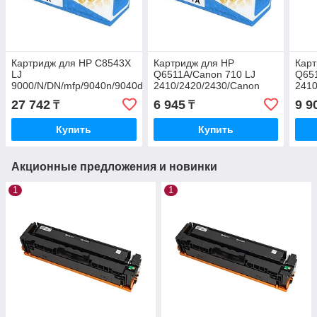
Картридж для HP C8543X
Картридж для HP
Карт
LJ
Q6511A/Canon 710 LJ
Q65
9000/N/DN/mfp/9040n/9040dn/9050n/9050dn/9050/9040/
2410/2420/2430/Canon
2410
30.0000 pages Euro Print
LBP3460 (6K) Euro Print
LBP3
27 742
6 945
9 9
₸
₸
Купить
Купить
Акционные предложения и новинки
1
1