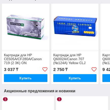
Картридж для HP
Картридж для HP
Карт
CE505A/CF280A/Canon
Q6002A/Canon 707
Q60
719 (2 3K) ON
(№124A) Yellow CLJ
(№12
1600/2600/2605/CM1015/CM1017
160
3 037
2 750
9 4
₸
₸
(2K) Euro Print NEW
(2K)
Купить
Купить
Акционные предложения и новинки
1
1