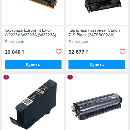
Картридж Europrint EPC-
Картридж лазерный Canon
W2223A W2223A (W2223A)
719 Black (3479B002AA)
В наличии
В наличии
10 848
52 677
₸
₸
Купить
Купить
1
1