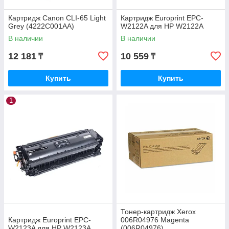
Картридж Canon CLI-65 Light
Картридж Europrint EPC-
Grey (4222C001AA)
W2122A для HP W2122A
В наличии
В наличии
12 181
10 559
₸
₸
Купить
Купить
1
Тонер-картридж Xerox
Картридж Europrint EPC-
006R04976 Magenta
W2123A для HP W2123A
(006R04976)