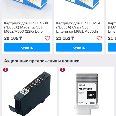
Картридж для HP CF463X
Картридж для HP CF321A
Карт
(№656X) Magenta CLJ
(№653A) Cyan CLJ
(№65
M652/M653 (22K) Euro
Enterprise M651/M680dn
Ente
Print
Euro Print (16 5K)
Euro
30 105
21 152
21 
₸
₸
Купить
Купить
Акционные предложения и новинки
1
1