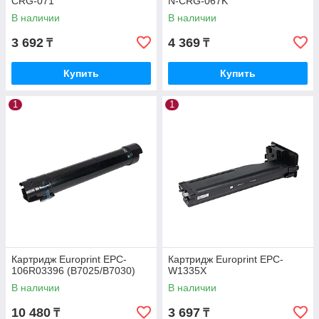
CRG-071
N-CRG-067K
В наличии
В наличии
3 692
4 369
₸
₸
Купить
Купить
1
1
Картридж Europrint EPC-
Картридж Europrint EPC-
106R03396 (B7025/B7030)
W1335X
В наличии
В наличии
10 480
3 697
₸
₸