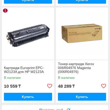
1
Тонер-картридж Xerox
Картридж Europrint EPC-
006R04976 Magenta
W2123A для HP W2123A
(006R04976)
В наличии
В наличии
10 559
48 289
₸
₸
Купить
Купить