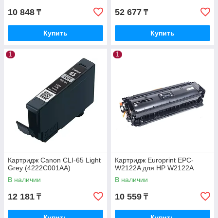
10 848
52 677
₸
₸
Купить
Купить
1
1
Картридж Canon CLI-65 Light
Картридж Europrint EPC-
Grey (4222C001AA)
W2122A для HP W2122A
В наличии
В наличии
12 181
10 559
₸
₸
Купить
Купить