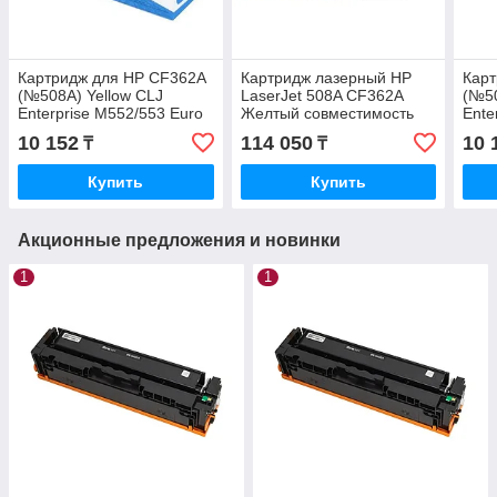
Картридж для HP CF362A
Картридж лазерный HP
Карт
(№508A) Yellow CLJ
LaserJet 508A CF362A
(№5
Enterprise M552/553 Euro
Желтый совместимость
Ente
Print
HP Color LaserJet
Print
10 152
114 050
10 
₸
₸
Enterprise M552/553/557
Купить
Купить
Акционные предложения и новинки
1
1