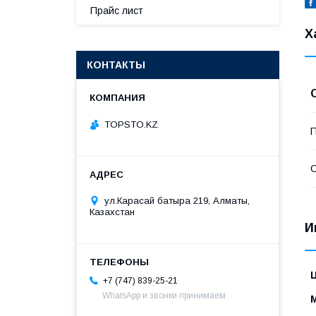
Прайс лист
Х
КОНТАКТЫ
TOPSTO.KZ
П
С
ул.Карасай батыра 219, Алматы,
Казахстан
И
+7 (747) 839-25-21
WhatsApp и звонки принимаем