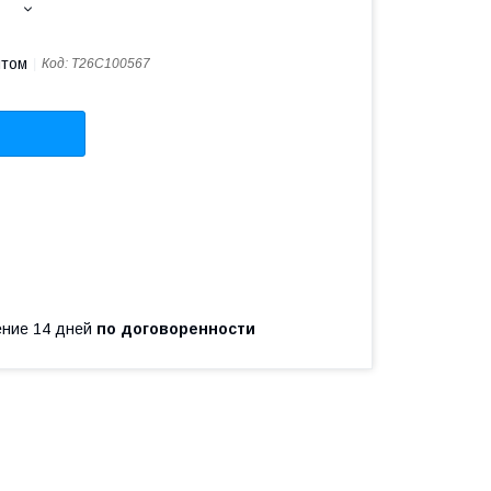
птом
Код:
T26C100567
чение 14 дней
по договоренности