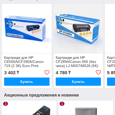
Картридж для HP
Картридж для HP
Карт
CE505A/CF280A/Canon
CF289A/Canon 056 (без
CF28
719 (2 3K) Euro Print
чипа) LJ M507/M528 (5K)
ЧИП
Euro Print
(5K)
3 402
4 780
5 8
₸
₸
Купить
Купить
Акционные предложения и новинки
1
1