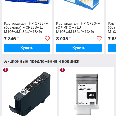
Картридж для HP CF234A
Картридж для HP CF234A
Карт
(без чипа) + CF233A LJ
(С ЧИПОМ) LJ
(без
M106w/M134a/M134fn
M106w/M134a/M134fn
M10
Euro Print NEW
Euro Print
M130
7 846
8 005
7 6
₸
₸
OE
Купить
Купить
Акционные предложения и новинки
1
1