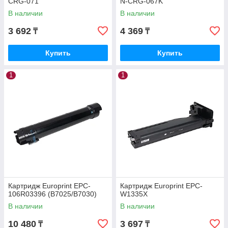
CRG-071
N-CRG-067K
В наличии
В наличии
3 692
4 369
₸
₸
Купить
Купить
1
1
Картридж Europrint EPC-
Картридж Europrint EPC-
106R03396 (B7025/B7030)
W1335X
В наличии
В наличии
10 480
3 697
₸
₸