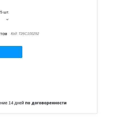
5 шт.
птом
Код:
T26C100292
чение 14 дней
по договоренности