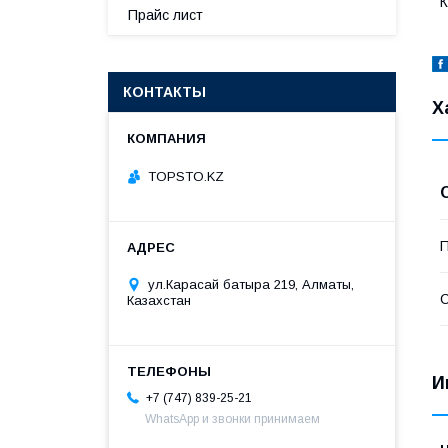
К
Прайс лист
КОНТАКТЫ
Х
TOPSTO.KZ
П
ул.Карасай батыра 219, Алматы,
С
Казахстан
И
+7 (747) 839-25-21
WhatsApp и звонки принимаем