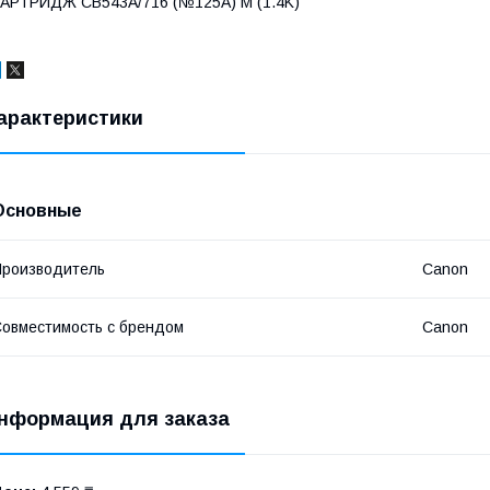
АРТРИДЖ CB543A/716 (№125A) M (1.4K)
арактеристики
Основные
роизводитель
Canon
овместимость с брендом
Canon
нформация для заказа