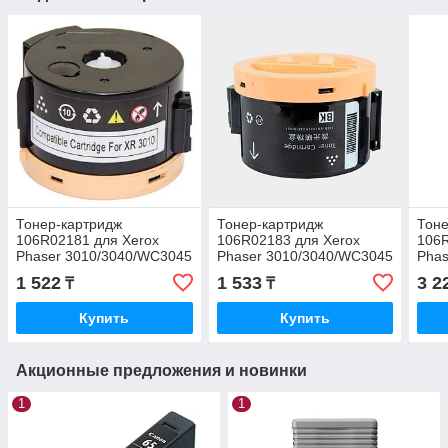
Тонер-картридж
Тонер-картридж
Тоне
106R02181 для Xerox
106R02183 для Xerox
106R
Phaser 3010/3040/WC3045
Phaser 3010/3040/WC3045
Phas
(1 0K) Euro Print
(2 3K) Euro Print
602
1 522
1 533
3 2
₸
₸
(1K)
Купить
Купить
Акционные предложения и новинки
1
1