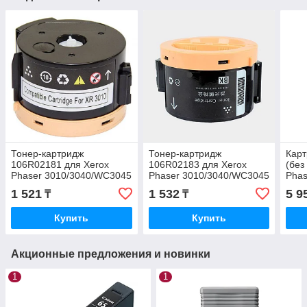
Тонер-картридж
Тонер-картридж
Карт
106R02181 для Xerox
106R02183 для Xerox
(без
Phaser 3010/3040/WC3045
Phaser 3010/3040/WC3045
Phas
(1 0K) Euro Print
(2 3K) Euro Print
Print
1 521
1 532
5 9
₸
₸
Купить
Купить
Акционные предложения и новинки
1
1