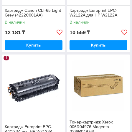
Картридж Canon CLI-65 Light
Картридж Europrint EPC-
Grey (4222C001AA)
W2122A для HP W2122A
В наличии
В наличии
12 181
10 559
₸
₸
Купить
Купить
1
Тонер-картридж Xerox
Картридж Europrint EPC-
006R04976 Magenta
W2123A для HP W2123A
(006R04976)