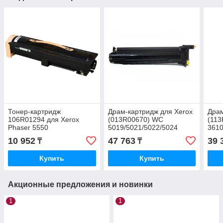
Тонер-картридж
Драм-картридж для Xerox
Драм
106R01294 для Xerox
(013R00670) WC
(113
Phaser 5550
5019/5021/5022/5024
3610
Print
10 952
47 763
39 
₸
₸
Купить
Купить
Акционные предложения и новинки
1
1