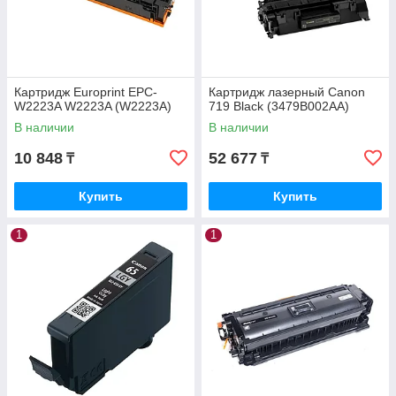
Картридж Europrint EPC-
Картридж лазерный Canon
W2223A W2223A (W2223A)
719 Black (3479B002AA)
В наличии
В наличии
10 848
52 677
₸
₸
Купить
Купить
1
1