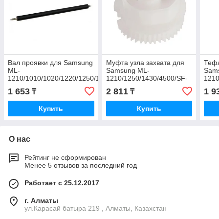
Вал проявки для Samsung
Муфта узла захвата для
Теф
ML-
Samsung ML-
Sam
1210/1010/1020/1220/1250/1430/4500/4600/Phaser
1210/1250/1430/4500/SF-
1210
3110/3210/Lexmark E210
531P/Phaser 3110/3210
3110
1 653
2 811
1 9
₸
₸
(JC75-00056A)
000
Купить
Купить
О нас
Рейтинг не сформирован
Менее 5 отзывов за последний год
Работает с 25.12.2017
г. Алматы
ул.Карасай батыра 219 , Алматы, Казахстан