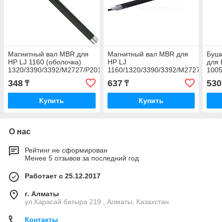
Магнитный вал MBR для
Магнитный вал MBR для
Буши
HP LJ 1160 (оболочка)
HP LJ
для
1320/3390/3392/M2727/P2014/P2015/P2035/P2055/Pro-
1160/1320/3390/3392/M2727/P2014
1005
M401/M425/Canon
M401/M425/Canon
LBP-
348
637
530
₸
₸
шт
Купить
Купить
О нас
Рейтинг не сформирован
Менее 5 отзывов за последний год
Работает с 25.12.2017
г. Алматы
ул.Карасай батыра 219 , Алматы, Казахстан
Контакты